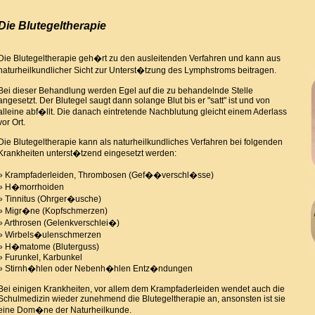
Die Blutegeltherapie
Die Blutegeltherapie geh�rt zu den ausleitenden Verfahren und kann aus
naturheilkundlicher Sicht zur Unterst�tzung des Lymphstroms beitragen.
Bei dieser Behandlung werden Egel auf die zu behandelnde Stelle
angesetzt. Der Blutegel saugt dann solange Blut bis er "satt" ist und von
alleine abf�llt. Die danach eintretende Nachblutung gleicht einem Aderlass
vor Ort.
Die Blutegeltherapie kann als naturheilkundliches Verfahren bei folgenden
Krankheiten unterst�tzend eingesetzt werden:
» Krampfaderleiden, Thrombosen (Gef��verschl�sse)
» H�morrhoiden
» Tinnitus (Ohrger�usche)
» Migr�ne (Kopfschmerzen)
» Arthrosen (Gelenkverschlei�)
» Wirbels�ulenschmerzen
» H�matome (Bluterguss)
» Furunkel, Karbunkel
» Stirnh�hlen oder Nebenh�hlen Entz�ndungen
Bei einigen Krankheiten, vor allem dem Krampfaderleiden wendet auch die
Schulmedizin wieder zunehmend die Blutegeltherapie an, ansonsten ist sie
eine Dom�ne der Naturheilkunde.