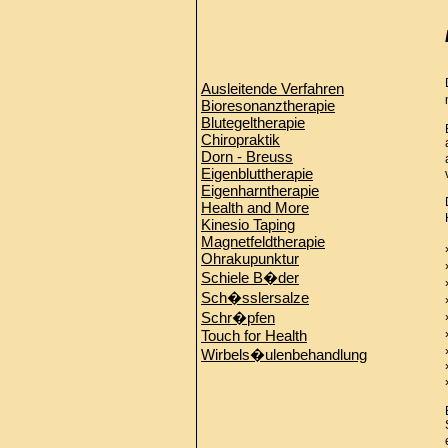
Ausleitende Verfahren
Bioresonanztherapie
Blutegeltherapie
Chiropraktik
Dorn - Breuss
Eigenbluttherapie
Eigenharntherapie
Health and More
Kinesio Taping
Magnetfeldtherapie
Ohrakupunktur
Schiele B�der
Sch�sslersalze
Schr�pfen
Touch for Health
Wirbels�ulenbehandlung